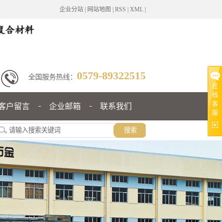
企业分站
|
网站地图
|
RSS
|
XML
|
0579-89322515
全国服务热线：
在
线
客
客户留言
企业邮箱
联系我们
服