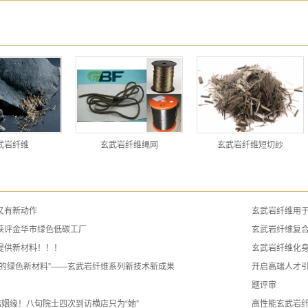
武岩纤维
玄武岩纤维绳网
玄武岩纤维短切纱
又有新动作
玄武岩纤维用
获评金华市绿色低碳工厂
玄武岩纤维复
提供新材料！！！
玄武岩纤维化身
纪的绿色新材料”——玄武岩纤维系列新技术新成果
开启高端人才
题评审
结姻缘！八旬院士四次到访横店只为“她”
高性能玄武岩