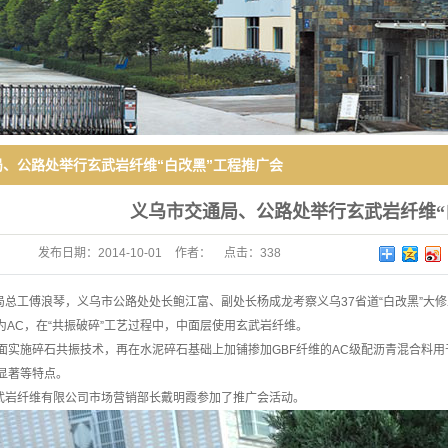
、公路处举行玄武岩纤维“白改黑”工程推广会
义乌市交通局、公路处举行玄武岩纤维“
发布日期：
2014-10-01
作者：
点击：
338
总工傅浪琴，义乌市公路处处长鲍江富、副处长杨成龙考察义乌37省道“白改黑”大修
配为AC，在“共振破碎”工艺过程中，中面层使用玄武岩纤维。
实施碎石共振技术，再在水泥碎石基础上加铺掺加GBF纤维的AC级配沥青混合料用
显著等特点。
岩纤维有限公司市场营销部长戴明霞参加了推广会活动。