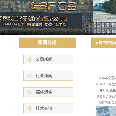
研发力量
领导致辞
厂房环境
诚信报告
新闻分类
义乌市交通局
公司新闻
行业新闻
义乌市交通局
8+6+4，级
先对水泥路面
媒体聚焦
益和社会效益
浙江石金玄武
技术交流