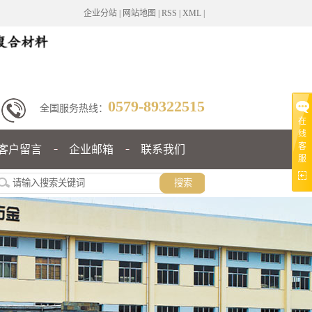
企业分站
|
网站地图
|
RSS
|
XML
|
0579-89322515
全国服务热线：
在
线
客
客户留言
企业邮箱
联系我们
服