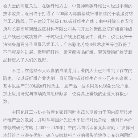
会人士的高度关注。在碳纤维方面，中复神鹰碳纤维公司经过不懈的
技术攻关，近日终于打通了T700聚丙烯腈基碳纤维原丝的干喷湿纺纺
丝工艺路线，正在建设千吨级T700碳纤维生产线；由中科院长春应化
所与长春高琦聚酰亚胺材料有限公司共同开发的聚酰亚胺纤维百吨级
生产线已经成功投产，千吨级生产线正在建设中。此外，仪征化纤干
法制备超高分子量聚乙烯工艺，广东彩艳芳纶Ⅲ技术攻关等也取得了
不同程度的进展。聚甲醛纤维、聚芳酯液晶纤维、聚芳醚腈纤维等新
品种进入了人们的视野。
不过，在这些令人欣喜的成绩背后，业内人士已经看到了存在的
隐患。仅以碳纤维产业为例，目前国内碳纤维生产企业已有40余家，
基本以生产T300级碳纤维为主，且产品、技术同质化现象比较严重，
加上应用研究与市场拓展阻碍颇多，使得真正赚钱的企业只有极少
数。
中国化纤工业协会首席专家顾问叶永茂长期致力于国内高新技术
纤维产业的发展，并时常与国外先进水平进行对比总结，他对日本纤
维领域研究方略（2007～2020年）中的几句话印象尤其深刻：“发挥日
本纤维产业潜在优势，确立尖端材料产业的领头羊地位；充分利用纤