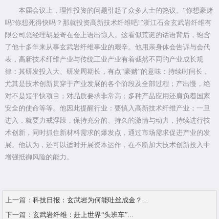
本届会议上，理性投资的问题引起了众多人士的热议。“你想豪赌
吗?你想死得快吗？那就投资高新技术纤维吧!”浙江石金玄武岩纤维有
限公司总经理胡显奇在会上语出惊人。这看似荒诞的话语背后，饱含
了他十多年来从事玄武岩纤维事业的艰辛。他用亲身体会告诉与会代
表，高新技术纤维产业与传统工业产业有着截然不同的产业成长规
律：其研发投入大、研发周期长，有点“豪赌”的意味：持续时间长，
尤其是技术创新贯穿于产业发展的各个阶段及全部过程；产出慢，绝
对不是短平快项目；对品质要求非常高；多种产品应用还肩负着国家
安全的使命等等。他因此提醒行业：要慎入高新技术纤维产业；一旦
进入，就要力戒浮躁，保持充分的、持久的激情与动力，持续进行技
术创新，同时抓住新材料需求的爆发点，通过市场需求促进产业的发
展。他认为，还可以适时开展资本运作，在不断加大技术创新投入中
增强抵御风险的能力。
上一篇：
科技日报：玄武岩为何能吐丝成金？...
下一篇：
玄武岩纤维：赶上世界“头班车”...