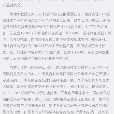
有重要意义。
徐樑华教授认为，未来碳纤维行业的重要任务，包括实现T300级
碳纤维产业链的深度融合和产品的深度应用，以及实现T700以上高强
型及MJ系列高模型碳纤维的工程化产业化这两方面。对T700产品而
言，又包含T700S（干喷湿纺制备原丝）和T700G（湿法制备原丝）两
类。徐樑华指出，国内经济发展目前更需要较低成本的T700S系列，
而综合性能更好的T700G碳纤维由于价格昂贵，应用领域还有待拓
宽。近日打通的中复神鹰T700生产线，就属于T700S，目前国内仅此
一家，而国内进行T700G系列开发的有4家。
当前，业内已经充分认识到，制约高新技术纤维扩大应用的一个
原因就是高昂的成本。中国复合材料集团有限公司董事长兼总经理张
定金谈到，日本东丽正在新建的碳纤维生产线，每千吨投资可能会大
大降低。这样的成本优势十分具有竞争力。他同时指出，根据调查，
T700、T800级碳纤维由于性能优势，工业化用量非常大，国内相关领
域的应用基本依赖于进口，因此国内相关企业应该加紧研发，生产能
够替代进口产品的纤维材料。浙江石金玄武岩纤维有限公司总经理胡
显奇则指出，如果玄武岩纤维成本能够控制在1万元/吨以内，其市场