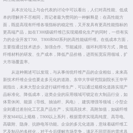
从本次论坛上与会代表的讨论中可以看出，人们对高性能、低成
本的理解并不尽相同，而记者最为赞同的一种解释是：在高性能方
面，既提高现有纤维各项指标的稳定性，又开发具有更高性能指标的
更高端产品，如在T300级碳纤维已实现规模化生产的同时，一些有实
力的企业开发T700、T800和MJ系列的高性能碳纤维。在低成本方面，
主要指通过技术进步、加强合作、节能减排、循环利用等方式，降低
纤维材料的研发、生产成本，降低产品价格，进而拓宽应用领域，扩
大市场覆盖率。
从这种阐述可以发现，与从事传统纤维产品的企业相似，未来高
新技术纤维企业也要走多元化的道路。东华大学研究院副院长王华平
就指出，未来大型企业进行碳纤维生产，可以通过规模化道路实现产
品标准化、降低成本，这类企业的应用领域可锁定在大制品行业，如
体育休闲、能源（导线、抽油杆、风电）、建筑增强等领域；小型企
业则通过差别化工艺及产品生产，实现高技术、高附加值，如碳纤维
开发M40以上规格，T800以上系列，根据需求实现高纯度、高导电、
高吸附、隐身、抗静电等功能。企业的多元化道路，意味着碳纤维工
艺及制品的多样化，对于今后缓解市场竞争，满足不同层面的需求具