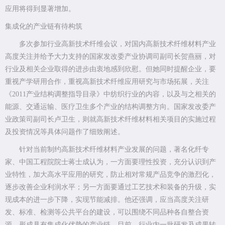
应用将得到显著增加。
集成化的产业链有待构筑
多次参加行业高新技术纤维会议，对国内高新技术纤维材料产业
高度关注并给予大力支持的国家发改委产业协调司副司长贺燕丽，对
行业及相关企业取得的进步由衷地感到欣慰。但她同时提醒企业，要
重视产学研用合作，重视高新技术纤维应用研究与市场拓展，关注
《2011产业结构调整指导目录》中纺织行业的内容，以及与之相关的
能源、交通运输、医疗卫生多个产业的结构调整方向。国家发改委产
业政策司副司长卢卫生，则就高新技术纤维材料相关项目的实施过程
及投资情况等具体问题作了细致阐述。
针对当前制约高新技术纤维材料产业发展的问题，著名化纤专
家、中国工程院院士蒋士成认为，一方面要理性投资，充分认识到产
业特性，加大高水平应用的研究，防止相对常规产品竞争的激烈化，
逐步改善企业利润水平；另一方面要通过工艺技术和装备的升级，实
现成本的进一步下降，实现节能减排。他还强调，应当高度关注研
发、标准、检测等公共平台的建设，可以围绕不同品种各自整合资
源，形成具有集成化优势的产业链。目前，行业内一批研发及成果转