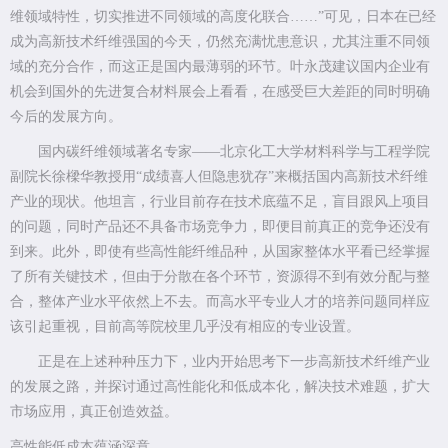
维领域特性，切实推进不同领域的高度化联合……”可见，日本在已经
成为高新技术纤维强国的今天，仍然充满忧患意识，尤其注重不同领
域的充分合作，而这正是国内最薄弱的环节。叶永茂建议国内企业有
机会到国外的先进复合材料展会上看看，在感受巨大差距的同时明确
今后的发展方向。
国内碳纤维领域著名专家——北京化工大学材料科学与工程学院
副院长徐樑华教授用“成绩喜人但隐患犹存”来概括国内高新技术纤维
产业的现状。他坦言，行业目前存在技术底蕴不足，盲目跟风上项目
的问题，同时产品还不具备市场竞争力，即便目前真正的竞争还没有
到来。此外，即使有些高性能纤维品种，从国家整体水平看已经掌握
了所有关键技术，但由于分散在各个环节，资源得不到有效分配与整
合，整体产业水平依然上不去。而高水平专业人才的培养问题同样应
该引起重视，目前高等院校里几乎没有相应的专业设置。
正是在上述种种压力下，业内开始思考下一步高新技术纤维产业
的发展之路，并探讨通过高性能化和低成本化，解决技术难题，扩大
市场应用，真正创造效益。
高性能低成本蕴涵深意