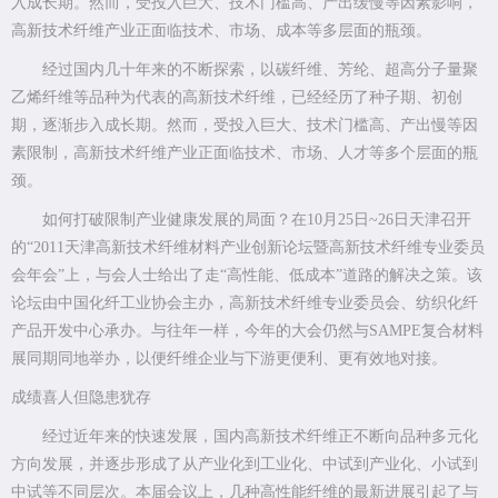
入成长期。然而，受投入巨大、技术门槛高、产出缓慢等因素影响，
高新技术纤维产业正面临技术、市场、成本等多层面的瓶颈。
经过国内几十年来的不断探索，以碳纤维、芳纶、超高分子量聚
乙烯纤维等品种为代表的高新技术纤维，已经经历了种子期、初创
期，逐渐步入成长期。然而，受投入巨大、技术门槛高、产出慢等因
素限制，高新技术纤维产业正面临技术、市场、人才等多个层面的瓶
颈。
如何打破限制产业健康发展的局面？在10月25日~26日天津召开
的“2011天津高新技术纤维材料产业创新论坛暨高新技术纤维专业委员
会年会”上，与会人士给出了走“高性能、低成本”道路的解决之策。该
论坛由中国化纤工业协会主办，高新技术纤维专业委员会、纺织化纤
产品开发中心承办。与往年一样，今年的大会仍然与SAMPE复合材料
展同期同地举办，以便纤维企业与下游更便利、更有效地对接。
成绩喜人但隐患犹存
经过近年来的快速发展，国内高新技术纤维正不断向品种多元化
方向发展，并逐步形成了从产业化到工业化、中试到产业化、小试到
中试等不同层次。本届会议上，几种高性能纤维的最新进展引起了与