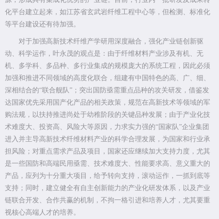
化平台建立起来，如江苏省玄武岩纤维工程中心等，但检测、标准化
等平台建设还有待加强。
对于加强高新技术纤维产学研用深度融合，强化产业链创新驱
动、科学运作，叶永茂的观点是：由于纤维材料产业涉及有机、无
机、多学科、多品种、多行业集成的规模庞大的系统工程，因此必须
加强和推进不同领域的高度化联合，组建有中国特色的高、广、细、
深相结合的“联合舰队”；突出国防亟需重点品种的攻关研发，借鉴发
达国家优先采用国产化产品的相关政策，规范在高新技术等领域的军
购法规，以扶持推进尚处于幼稚阶段的关键品种发展；由于产业化技
术难度大、投资高、风险大等原因，力求实力强的“国家队”企业集团
进入并主导高新技术纤维材料产业的科学合理发展，为国家和行业承
担风险；对重点需求产品及项目，国家还应继续加大支持力度，尤其
是一些国防和高端民用亟需、技术难度大、性能要求高、意义重大的
产品，应列为十分重大项目，给予转向支持，滚动运作，一抓到底等
支持；同时，建立健全有自主创新能力的产业化研发体系，以及产业
链联合开发、合作共赢的机制，不拘一格引进和培养人才，尤其要重
视核心高端人才的培养。