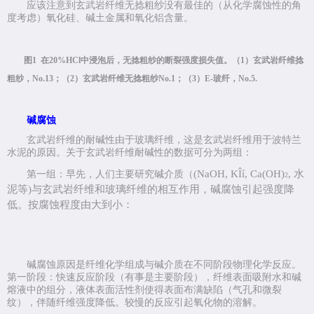
应该注意到玄武岩纤维无捻粗纱没有最佳的（从化学腐蚀性的角
度考虑）氧化硅、碱土金属和氧化铝含量。
图
1
在
20%HCl
中浸泡后，无捻粗纱的断裂强度损失值。（
1
）玄武岩纤维捻
粗纱，
No.
13
；（
2
）玄武岩纤维无捻粗纱
No.
1
；（
3
）
E-
玻纤，
No.
5.
碱腐蚀
玄武岩纤维的耐碱性由于玻璃纤维，这是玄武岩纤维用于波特兰
水泥的原因。关于玄武岩纤维耐碱性的数据可分为两组：
(NaOH, KÎí, Ca(OH)
,
水
第一组：早先，人们主要研究碱介质（
2
泥等
)
与玄武岩纤维和玻璃纤维的相互作用，碱腐蚀引起强度降
低。按腐蚀程度由大到小：
碱腐蚀原因是纤维化学组成与碱介质在不同阶段物理化学反应。
第一阶段：快速反应阶段（有事是主要阶段），纤维表面吸附水和碱
熔液中的组分，液体表面活性剂使得表面布满缺陷（气孔和微裂
纹），伴随纤维强度降低。较慢的反应引起氧化物的溶解。