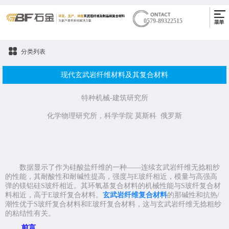
0579-89322515
分类列表
现代玄武岩纤维材料及其复合材料
特种机械
-
建筑研究所
化学物理研究所，科学学院
莫斯科
俄罗斯
数据显示了作为硅酸盐纤维的一种——连续玄武岩纤维无捻粗纱
的性能，其耐酸性和耐碱性提高，强度与
E
玻纤相近，模量与高强高
弹的镁铝硅
S
玻纤相近。其环氧基复合材料的机械性能与
S
玻纤复合材
料相近，高于
E
玻纤复合材料。
玄武岩纤维复合材料
的那碱性和抗热
/
潮性优于
S
玻纤复合材料和
E
玻纤复合材料，这与玄武岩纤维无捻粗纱
的粘结性有关。
前言