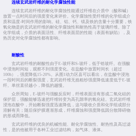
连续玄武岩纤维的耐化学腐蚀性能
连续玄武岩纤维的耐化学腐蚀性能通过纤维在介质中（酸和碱）
放置一点时间后的强度变化来评价。化学腐蚀性受纤维的化学组成介
质和温度
-
时间作用的影响。硅、铝、钙、镁及铁的含量十分重要，铁
氧化物是的玄武岩纤维的耐化学腐蚀性和耐热性高于玻璃纤维。除了
化学组成，介质的表面活性、纤维表面层的性能（表面有缺陷），及
热历史对化学腐蚀性都有影响。
耐酸性
玄武岩纤维的耐酸性由于
E-
玻纤和
S-
玻纤，低于锆玻纤。在强酸
中浸泡时间短，观察不到强度变化。在盐酸中放置时间长（超过
100h
），强度降低
15-20%
。从图
1
动力区县可以看出，在盐酸中浸泡
一段时间后的断裂强度，玄武岩纤维无捻粗纱强度降低速度低于
E-
玻
纤。单丝直径越小，降低的越慢。
众所周知，
E-
玻纤与强酸反应时，纤维表面没有形成二氧化硅的
保护层，强酸能够迅速把纤维转变为高孔隙率的氧化硅。玄武岩纤维
浸泡在酸中，开始断裂强度迅速降低，这与吸收介质和化学组成部分
溶解有关；随后保护膜逐渐形成，纤维腐蚀和强度降低因分散障碍物
的形成而降低。
玄武岩纤维的优良的机械性能、耐化学腐蚀性、耐热性及高过滤
性，是的他被用于各种工业过滤结构，如气体、液体。