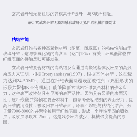
玄武岩纤维无捻粗纱的弹模高于
E
玻纤，与
S
玻纤相近。
表
2
玄武岩纤维无捻粗纱和玻纤无捻粗纱机械性能对比
粘结性能
玄武岩纤维与各种高聚物材料（酚醛、酰亚胺）的粘结性能由于
玻璃纤维，这与铁氧化物的高含量（达到
15%
）有关，环氧低聚物在
纤维表面的接触反映可能发生。
玄武岩纤维复合材料的高粘结反应通过高聚物基体反应层的高残
Trostyanskaya(1997)
，根据基体类型，这些应
余应力来证明。根据
力达到
24-50MPa
。通过在纤维表面涂覆表面改性剂（鸡冠形状的
嵌段共聚物
KEP
有机硅）能够降低
玄武岩纤维复合材料的残余应
力，这种表面改性剂具有显著的表面活性。因为具有显著的表面活
嵌段共聚物
性，这种
在复合材料中，能够降低粘结剂的表面张力，提
高纤维的润湿性，被吸附在纤维表面，环氧乙烷链与粘结剂结合。分
子量
7000-8000
的共聚物被用于纤维表面，形成一个弹性牢固的吸收
层，吸收层厚度
20-25nm
。这是残余应力减少、机械强度提高的原
因。