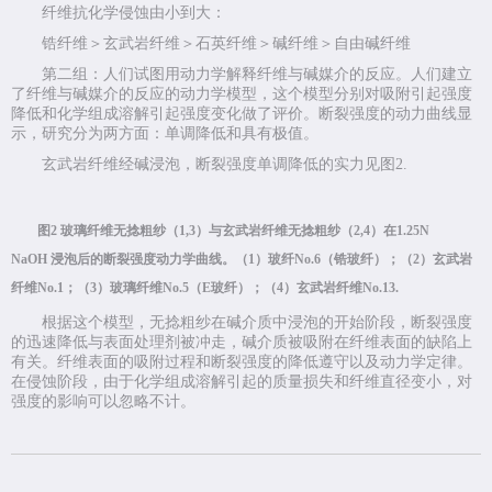
纤维抗化学侵蚀由小到大：
锆纤维＞玄武岩纤维＞石英纤维＞碱纤维＞自由碱纤维
第二组：人们试图用动力学解释纤维与碱媒介的反应。人们建立
了纤维与碱媒介的反应的动力学模型，这个模型分别对吸附引起强度
降低和化学组成溶解引起强度变化做了评价。断裂强度的动力曲线显
示，研究分为两方面：单调降低和具有极值。
玄武岩纤维经碱浸泡，断裂强度单调降低的实力见图
2.
图
2
玻璃纤维无捻粗纱（
1,3
）与玄武岩纤维无捻粗纱（
2,4
）在
1.25N
NaOH
浸泡后的断裂强度动力学曲线。（
1
）玻纤
No.6
（锆玻纤）；（
2
）玄武岩
纤维
No.1
；（
3
）玻璃纤维
No.5
（
E
玻纤）；（
4
）玄武岩纤维
No.13.
根据这个模型，无捻粗纱在碱介质中浸泡的开始阶段，断裂强度
的迅速降低与表面处理剂被冲走，碱介质被吸附在纤维表面的缺陷上
有关。纤维表面的吸附过程和断裂强度的降低遵守以及动力学定律。
在侵蚀阶段，由于化学组成溶解引起的质量损失和纤维直径变小，对
强度的影响可以忽略不计。