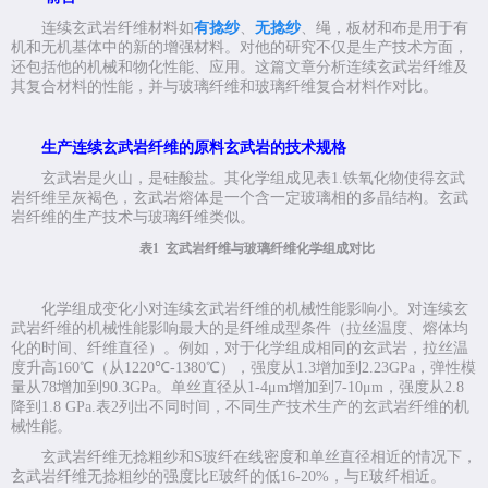
连续玄武岩纤维材料如
有捻纱
、
无捻纱
、绳，板材和布是用于有
机和无机基体中的新的增强材料。对他的研究不仅是生产技术方面，
还包括他的机械和物化性能、应用。这篇文章分析连续玄武岩纤维及
其复合材料的性能，并与玻璃纤维和玻璃纤维复合材料作对比。
生产连续玄武岩纤维的原料玄武岩的技术规格
玄武岩是火山，是硅酸盐。其化学组成见表
1.
铁氧化物使得玄武
岩纤维呈灰褐色，玄武岩熔体是一个含一定玻璃相的多晶结构。玄武
岩纤维的生产技术与玻璃纤维类似。
表
1
玄武岩纤维与玻璃纤维化学组成对比
化学组成变化小对连续玄武岩纤维的机械性能影响小。对连续玄
武岩纤维的机械性能影响最大的是纤维成型条件（拉丝温度、熔体均
化的时间、纤维直径）。例如，对于化学组成相同的玄武岩，拉丝温
度升高
160
℃
（从
1220
℃
-1380
℃
），强度从
1.3
增加到
2.23GPa
，弹性模
量从
78
增加到
90.3GPa
。单丝直径从
1-4
μ
m
增加到
7-10
μ
m
，强度从
2.8
降到
1.8 GPa.
表
2
列出不同时间，不同生产技术生产的玄武岩纤维的机
械性能。
玄武岩纤维无捻粗纱和
S
玻纤在线密度和单丝直径相近的情况下，
玄武岩纤维无捻粗纱的强度比
E
玻纤的低
16-20%
，与
E
玻纤相近。