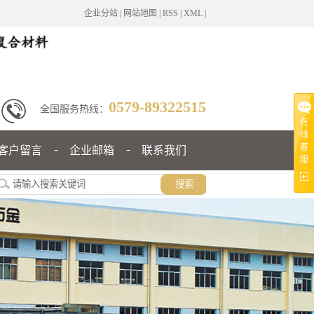
企业分站
|
网站地图
|
RSS
|
XML
|
0579-89322515
全国服务热线：
在
线
客
客户留言
企业邮箱
联系我们
服