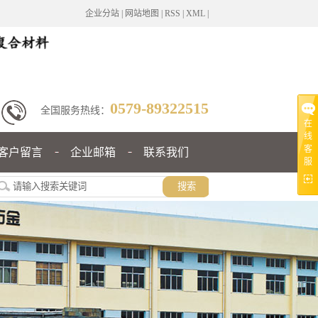
企业分站
|
网站地图
|
RSS
|
XML
|
0579-89322515
全国服务热线：
在
线
客
客户留言
企业邮箱
联系我们
服