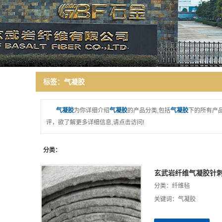
研发力量
领导致辞
厂房环境
诚信报告
标签：气凝胶
气凝胶
为你详细介绍
气凝胶
的产品分类,包括
气凝胶
下的所有产
评，欲了解更多详细信息,请点击访问!
分类：
玄武岩纤维气凝胶针
分类：
纤维毡
关键词：
气凝胶