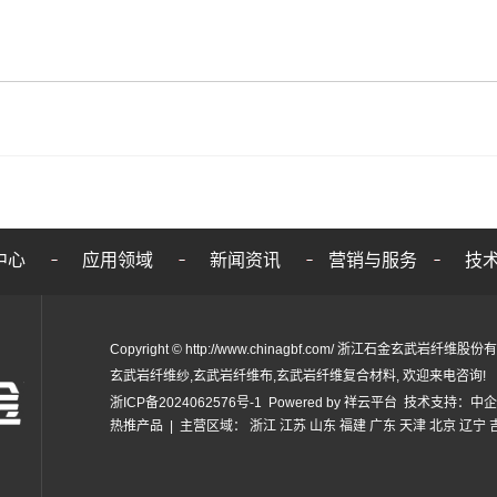
中心
应用领域
新闻资讯
营销与服务
技
Copyright © http://www.chinagbf.com/ 浙江石金玄武岩纤
玄武岩纤维纱
,
玄武岩纤维布
,
玄武岩纤维复合材料
, 欢迎来电咨询!
浙ICP备2024062576号-1
Powered by
祥云平台
技术支持：
中企
热推产品
| 主营区域：
浙江
江苏
山东
福建
广东
天津
北京
辽宁