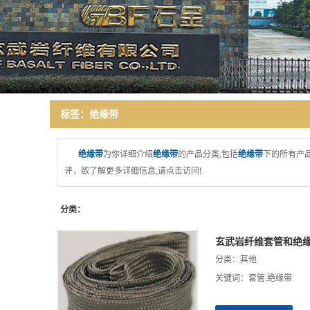
研发力量
领导致辞
厂房环境
诚信报告
标签：绝缘带
绝缘带
为你详细介绍
绝缘带
的产品分类,包括
绝缘带
下的所有产
评，欲了解更多详细信息,请点击访问!
分类：
玄武岩纤维套管和绝
分类：
其他
关键词：
套管
,
绝缘带