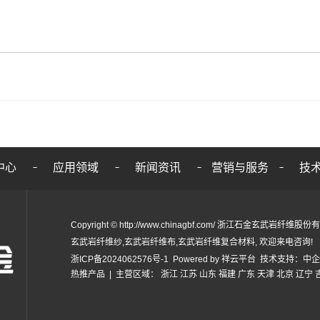
中心
应用领域
新闻资讯
营销与服务
技
Copyright © http://www.chinagbf.com/ 浙江石金玄武岩纤
玄武岩纤维纱
,
玄武岩纤维布
,
玄武岩纤维复合材料
, 欢迎来电咨询!
浙ICP备2024062576号-1
Powered by
祥云平台
技术支持：
中企
热推产品
| 主营区域：
浙江
江苏
山东
福建
广东
天津
北京
辽宁