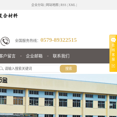
企业分站
|
网站地图
|
RSS
|
XML
|
0579-89322515
全国服务热线：
在
线
客
客户留言
企业邮箱
联系我们
服