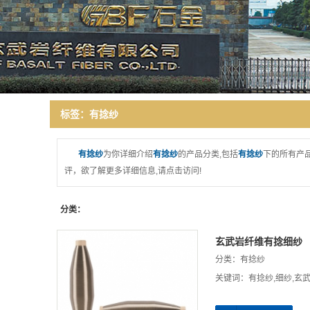
研发力量
领导致辞
厂房环境
诚信报告
标签：有捻纱
有捻纱
为你详细介绍
有捻纱
的产品分类,包括
有捻纱
下的所有产
评，欲了解更多详细信息,请点击访问!
分类：
玄武岩纤维有捻细纱
分类：
有捻纱
关键词：
有捻纱
,
细纱
,
玄