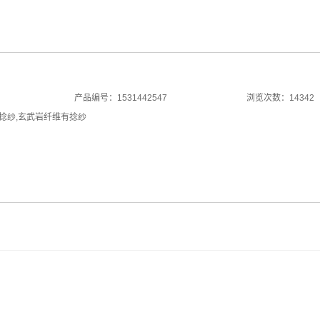
产品编号：1531442547
浏览次数：14342
捻纱
,
玄武岩纤维有捻纱