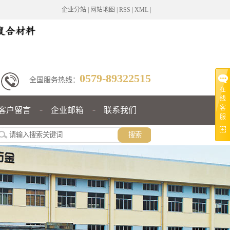
企业分站
|
网站地图
|
RSS
|
XML
|
0579-89322515
全国服务热线：
在
线
客
客户留言
企业邮箱
联系我们
服